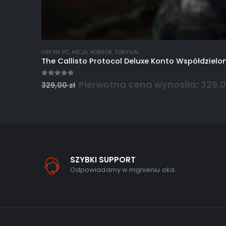
GRY NA PC
,
AKCJA
,
HORROR
,
SURVIVAL
The Callisto Protocol Deluxe Konto Współdziel
5.00
out of 5
Pierwotna cena wynosiła: 329,00
329,00
zł
SZYBKI SUPPORT
Odpowiadamy w mgnieniu oka.