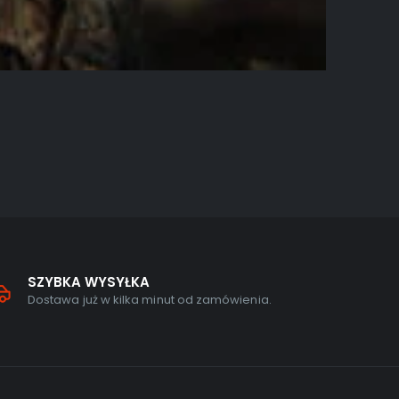
AKCJA
,
GRY 
Lego Br
0
out o
269,00
z
SZYBKA WYSYŁKA
Dostawa już w kilka minut od zamówienia.