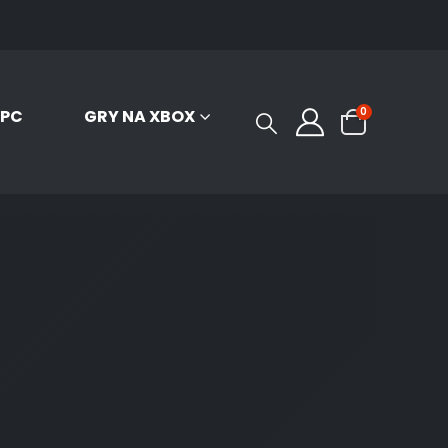
0
 PC
GRY NA XBOX