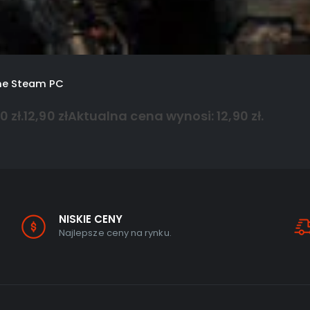
one Steam PC
 zł.
12,90
zł
Aktualna cena wynosi: 12,90 zł.
NISKIE CENY
Najlepsze ceny na rynku.