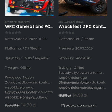
GRY NA PC
,
SPORTOWE
GRY NA PC
,
SPORTOWE
WRC Generations PC Dostęp Do Konta Steam Współdzielonego
Wreckfest 2 PC Konto Współdzielone Offline
0
out of 5
0
out of 5
Data wydania: 2022-11-03
Platforma: PC / Steam
Platforma: PC / Steam
Premiera: 20.03.2025
Język Gry : Polski / Angielski
Język Gry : Angielski
Tryb gry: Offline
Tryb gry: Offline
Zasady użytkowania konta
Wydawca: Nacon
współdzielonego
Zasady użytkowania konta
Otrzymujesz dostęp do konta
Użytkowanie kont
współdzielonego
współdzielonego w postaci
współdzielonych podlega
Otrzymujesz dostęp do konta
Użytkowanie kont
linku aktywacyjnego…
zasadom opisanym
14,99
zł
19,99
zł
współdzielonego…
współdzielonych podlega
w
regulaminie strony.
zasadom opisanym
14,70
zł
199,00
zł
DODAJ DO KOSZYKA
w
regulaminie strony.