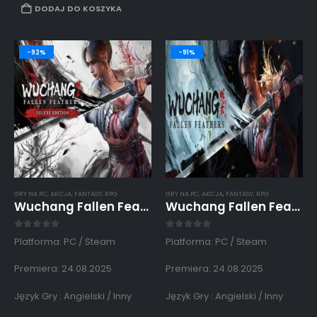
DODAJ DO KOSZYKA
-92%
-91%
GRY NA PC
,
AKCJA
,
FANTASY
,
RPG
GRY NA PC
,
AKCJA
,
FANTASY
,
RPG
Wuchang Fallen Feathers Deluxe Edition PC Konto Współdzielone
Wuchang Fallen Feathers PC Konto Współdzielone Offline
0
out of 5
0
out of 5
Platforma: PC / Steam
Platforma: PC / Steam
Premiera: 24.08.2025
Premiera: 24.08.2025
Język Gry : Angielski / Inny
Język Gry : Angielski / Inny