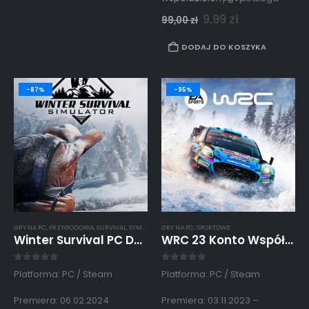
zasadom opisanym
9,99
zł
99,00
zł
w
regulaminie strony.
DODAJ DO KOSZYKA
-87%
-95%
GRY NA PC
,
PRZYGODOWA
,
SURVIVAL
,
SYMULATORY
GRY NA PC
,
SPORTOWE
Winter Survival PC Dostęp Konto Steam Współdzielone
WRC 23 Konto Współdzielone Offline Steam PC
0
out of 5
0
out of 5
Platforma: PC / Steam
Platforma: PC / Steam
Premiera: 06.02.2024
Premiera: 03.11.2023 –