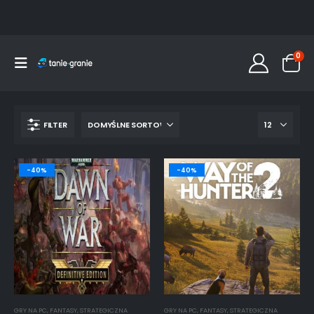
0
FILTER
-40%
-40%
GRY NA PC
,
FANTASY
,
STRATEGICZNA
GRY NA PC
,
FANTASY
,
STRATEGICZNA