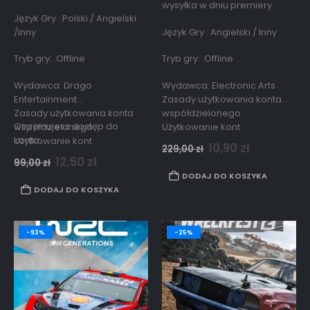
wysyłka w dniu premiery
Język Gry : Polski / Angielski
/Inny
Język Gry : Angielski / Inny
Tryb gry: Offline
Tryb gry: Offline
Wydawca: Drago
Wydawca: Electronic Arts
Entertainment
Zasady użytkowania konta
Zasady użytkowania konta
współdzielonego
Otrzymujesz dostęp do
…
współdzielonego
Użytkowanie kont
konta…
Użytkowanie kont
współdzielonych podlega
10,90
zł
229,00
zł
współdzielonych podlega
zasadom opisanym
12,50
zł
99,00
zł
zasadom opisanym
w
regulaminie strony.
DODAJ DO KOSZYKA
w
regulaminie strony.
DODAJ DO KOSZYKA
-93%
-25%