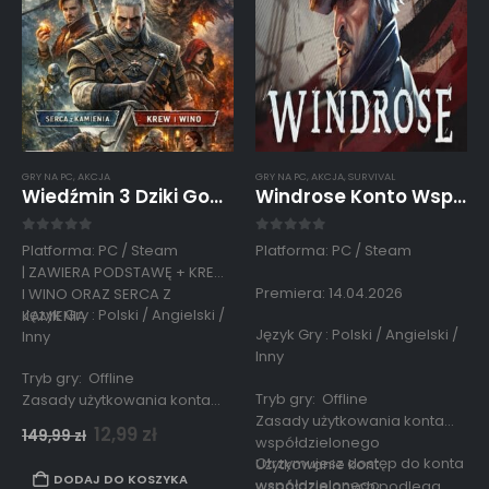
GRY NA PC
,
AKCJA
GRY NA PC
,
AKCJA
,
SURVIVAL
Wiedźmin 3 Dziki Gon PC Konto Współdzielone Edycja Kompletna
Windrose Konto Współdzielone
0
out of 5
0
out of 5
Platforma: PC / Steam
Platforma: PC / Steam
| ZAWIERA PODSTAWĘ + KREW
Premiera: 14.04.2026
I WINO ORAZ SERCA Z
Język Gry : Polski / Angielski /
KAMIENIA
Język Gry : Polski / Angielski /
Inny
Inny
Tryb gry: Offline
Tryb gry: Offline
Zasady użytkowania konta
Zasady użytkowania konta
współdzielonego
12,99
zł
149,99
zł
współdzielonego
Użytkowanie kont
Otrzymujesz dostęp do konta
Użytkowanie kont
współdzielonych podlega
DODAJ DO KOSZYKA
współdzielonego…
współdzielonych podlega
zasadom…