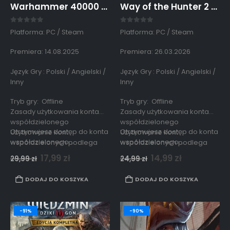
Warhammer 40000 Dawn of War Definitive Edition PC Konto Współdzielone
Way of the Hunter 2 PC Konto Współdzielone Offline
0
out of 5
0
out of 5
Platforma: PC / Steam
Platforma: PC / Steam
Premiera: 14.08.2025
Premiera: 26.03.2026
Język Gry : Polski / Angielski /
Język Gry : Polski / Angielski /
Inny
Inny
Tryb gry: Offline
Tryb gry: Offline
Zasady użytkowania konta
Zasady użytkowania konta
współdzielonego
współdzielonego
Otrzymujesz dostęp do konta
Otrzymujesz dostęp do konta
Użytkowanie kont
Użytkowanie kont
współdzielonego…
współdzielonego…
współdzielonych podlega
współdzielonych podlega
zasadom opisanym
zasadom opisanym
17,99
zł
14,99
zł
29,99
zł
24,99
zł
w
regulaminie strony.
w
regulaminie strony.
DODAJ DO KOSZYKA
DODAJ DO KOSZYKA
-91%
-90%