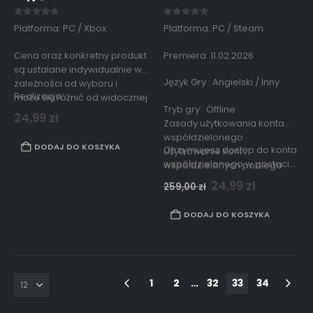
0
out of 5
0
out of 5
Platforma: PC / Xbox
Platforma: PC / Steam
Cena oraz konkretny produkt
Premiera: 11.02.2026
są ustalane indywidualnie w
Język Gry : Angielski / Inny
zależności od wyboru i
Realizacja…
może się różnić od widocznej
Tryb gry: Offline
w ogłoszeniu (konieczny
24,99
zł
Zasady użytkowania konta
kontakt przed zakupem)
współdzielonego
napisz wiadomość na adres
DODAJ DO KOSZYKA
Otrzymujesz dostęp do konta
Użytkowanie kont
taniegranie.serwis@gmail.com
współdzielonego w postaci…
współdzielonych podlega
zasadom opisanym
24,99
zł
259,00
zł
w
regulaminie strony.
DODAJ DO KOSZYKA
1
2
…
32
33
34