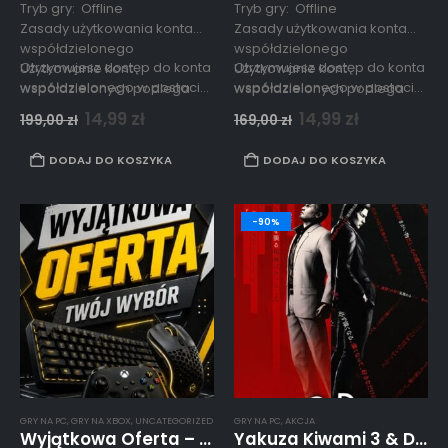
Tryb gry: Offline
Tryb gry: Offline
Zasady użytkowania konta
Zasady użytkowania konta
współdzielonego
współdzielonego
Otrzymujesz dostęp do konta
Otrzymujesz dostęp do konta
Użytkowanie kont
Użytkowanie kont
współdzielonego w postaci…
współdzielonego w postaci…
współdzielonych podlega
współdzielonych podlega
zasadom opisanym
zasadom opisanym
14,99
zł
14,99
zł
199,00
zł
169,00
zł
w
regulaminie strony.
w
regulaminie strony.
DODAJ DO KOSZYKA
DODAJ DO KOSZYKA
-90%
GRY NA PC
,
GRY NA XBOX
,
UNCATEGORIZED
GRY NA PC
,
AKCJA
Wyjątkowa Oferta – Dopłata – Twój wybór (czytaj opis)
Yakuza Kiwami 3 & Dark Ties PC Konto Współdzielone Offline