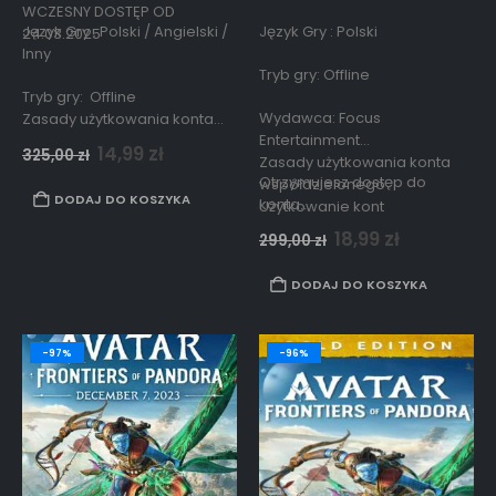
WCZESNY DOSTĘP OD
Język Gry : Polski / Angielski /
Język Gry : Polski
24.03.2025
Inny
Tryb gry: Offline
Tryb gry: Offline
Wydawca: Focus
Zasady użytkowania konta
Entertainment
współdzielonego
14,99
zł
325,00
zł
Zasady użytkowania konta
Użytkowanie kont
Otrzymujesz dostęp do
współdzielonego
współdzielonych podlega
DODAJ DO KOSZYKA
konta…
Użytkowanie kont
zasadom opisanym w
współdzielonych podlega
18,99
zł
299,00
zł
zasadom opisanym
w
regulaminie strony.
DODAJ DO KOSZYKA
-97%
-96%