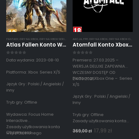
FANTASY
,
GRY NA XBOX
,
GRY NA XBOX SERIES X / S
AKCJA
,
PRZYGODOWA
,
FPP
,
GRY NA XBOX
,
RPG
,
GRY NA XBOX ONE
,
GR
Atlas Fallen Konto Współdzielone Xbox Series X/S
Atomfall Konto Xbox Współdzielone Deluxe Edition
0
out of 5
0
out of 5
Data wydania: 2023-08-10
Premiera: 27.03.2025 –
WERSJA DELUXE ZAPEWNIA
Platforma: Xbox Series X/S
WCZESNY DOSTĘP OD
Platforma: Xbox One – Series
24.03.2025
Język Gry : Polski / Angielski /
X/S
inny
Język Gry : Polski / Angielski /
Tryb gry: Offline
Inny
Wydawca: Focus Home
Tryb gry: Offline
Interactive
Zasady użytkowania konta
Zasady użytkowania konta
współdzielonego
17,99
zł
369,00
zł
Otrzymujesz…
współdzielonego
Użytkowanie kont