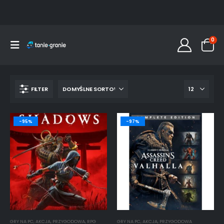
0
FILTER
-95%
-97%
GRY NA PC
,
AKCJA
,
PRZYGODOWA
,
RPG
GRY NA PC
,
AKCJA
,
PRZYGODOWA