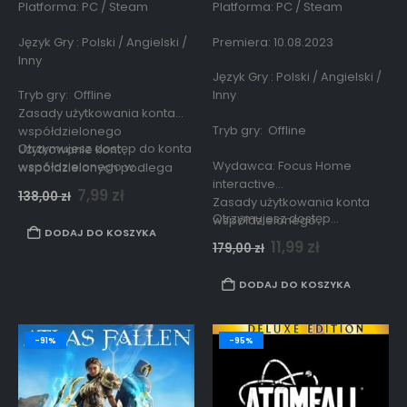
Platforma: PC / Steam
Platforma: PC / Steam
Język Gry : Polski / Angielski /
Premiera: 10.08.2023
Inny
Język Gry : Polski / Angielski /
Tryb gry: Offline
Inny
Zasady użytkowania konta
Tryb gry: Offline
współdzielonego
Otrzymujesz dostęp do konta
Użytkowanie kont
Wydawca: Focus Home
współdzielonego w…
współdzielonych podlega
interactive
zasadom opisanym
7,99
zł
138,00
zł
Zasady użytkowania konta
w
regulaminie strony.
Otrzymujesz dostęp…
współdzielonego
DODAJ DO KOSZYKA
Użytkowanie kont
11,99
zł
179,00
zł
współdzielonych podlega
zasadom opisanym
DODAJ DO KOSZYKA
w
regulaminie strony.
-91%
-95%