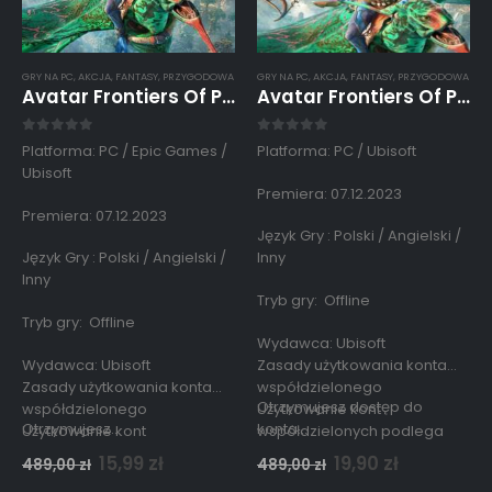
GRY NA PC
,
AKCJA
,
FANTASY
,
PRZYGODOWA
GRY NA PC
,
AKCJA
,
FANTASY
,
PRZYGODOWA
Avatar Frontiers Of Pandora Konto Współdzielone Offline Epic Games PC
Avatar Frontiers Of Pandora Konto Współdzielone Offline Ubisoft PC Gold
0
out of 5
0
out of 5
Platforma: PC / Epic Games /
Platforma: PC / Ubisoft
Ubisoft
Premiera: 07.12.2023
Premiera: 07.12.2023
Język Gry : Polski / Angielski /
Język Gry : Polski / Angielski /
Inny
Inny
Tryb gry: Offline
Tryb gry: Offline
Wydawca: Ubisoft
Wydawca: Ubisoft
Zasady użytkowania konta
Zasady użytkowania konta
współdzielonego
Otrzymujesz dostęp do
współdzielonego
Użytkowanie kont
Otrzymujesz…
konta…
Użytkowanie kont
współdzielonych podlega
współdzielonych podlega
zasadom opisanym
15,99
zł
19,90
zł
489,00
zł
489,00
zł
zasadom opisanym
w
regulaminie strony.