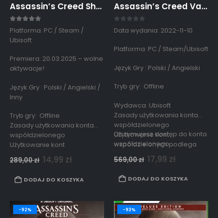
Assassin’s Creed Shadows PC Konto Współdzielone Offline
Assassin’s Creed Valhalla Complete Edition Konto Współdzielone Steam PC
5.00
out of 5
0
out of 5
Platforma: PC / Steam /
Data wydania: 2022-11-10
Ubisoft
Platforma: PC / Steam/Ubisoft
Premiera: 20.03.2025 – wolne
Język Gry : Polski / Angielski
aktywacje!
Tryb gry: Offline
Język Gry : Polski / Angielski /
Inny
Wydawca: Ubisoft
Zasady użytkowania konta
Tryb gry: Offline
współdzielonego
Zasady użytkowania konta
Otrzymujesz dostęp do konta
Użytkowanie kont
współdzielonego
współdzielonego…
…
współdzielonych podlega
Użytkowanie kont
zasadom opisanym
współdzielonych podlega
17,99
zł
14,99
zł
569,00
zł
289,00
zł
w
regulaminie strony.
zasadom opisanym
w
regulaminie strony.
DODAJ DO KOSZYKA
DODAJ DO KOSZYKA
-92%
-93%