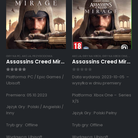
GRY NA PC
,
AKCJA
,
PRZYGODOWA
AKCJA
,
GRY NA XBOX
,
GRY NA XBOX ONE
,
GRY NA
Assassins Creed Mirage Deluxe Konto Współdzielone Offline Epic Games PC
Assassins Creed Mirage Deluxe Konto Współdzielone Xbox One – Series X/S
5.00
out of 5
0
out of 5
Platforma: PC / Epic Games /
Data wydania: 2023-10-05 –
Ubisoft
wysyłka w dniu premiery
Premiera: 05.10.2023
Platforma: Xbox One – Series
X/S
Język Gry : Polski / Angielski /
Inny
Język Gry : Polski Pełny
Tryb gry: Offline
Tryb gry: Offline
Wydawca: Ubisoft
Wydawca: Ubisoft