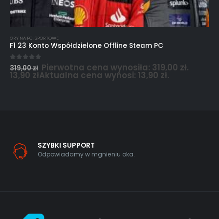
GRY NA PC
,
SPORTOWE
F1 23 Konto Współdzielone Offline Steam PC
Pierwotna cena wynosiła: 319,00 zł.
0
out of 5
319,00
zł
13,90
zł
Aktualna cena wynosi: 13,90 zł.
SZYBKI SUPPORT
Odpowiadamy w mgnieniu oka.