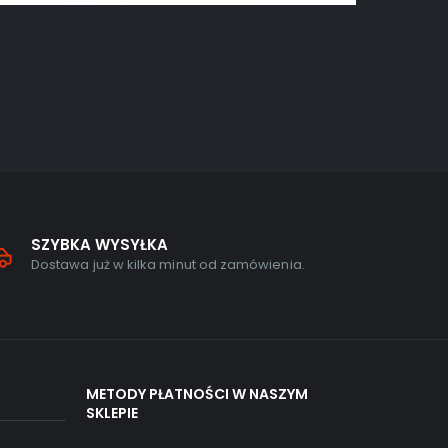
GRY NA PC
,
A
Ready Or
0
out of
169,00
zł
SZYBKA WYSYŁKA
Dostawa już w kilka minut od zamówienia.
METODY PŁATNOŚCI W NASZYM
SKLEPIE