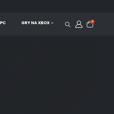
0
 PC
GRY NA XBOX