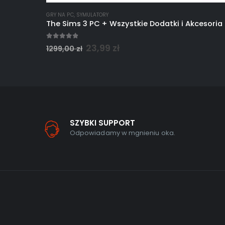
GRY NA PC
,
SYMULATORY
The Sims 3 PC + Wszystkie Dodatki i Akcesori
4.80
out of 5
23,99
zł
1299,00
zł
SZYBKI SUPPORT
Odpowiadamy w mgnieniu oka.