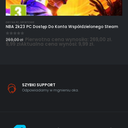
GRY NA PC
,
SPORTOWE
NBA 2k23 PC Dostęp Do Konta Współdzielonego Steam
Pierwotna cena wynosiła: 269,00 zł.
0
out of 5
269,00
zł
9,99
zł
Aktualna cena wynosi: 9,99 zł.
SZYBKI SUPPORT
Odpowiadamy w mgnieniu oka.