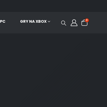
0
 PC
GRY NA XBOX