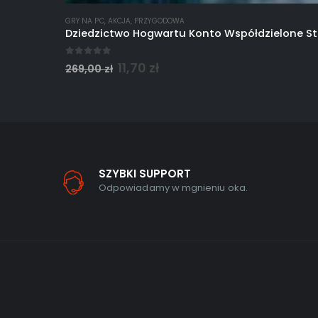
GRY NA PC
,
AKCJA
,
PRZYGODOWA
Dziedzictwo Hogwartu Konto Współdzielone S
0
out of 5
11,70
zł
269,00
zł
SZYBKI SUPPORT
Odpowiadamy w mgnieniu oka.