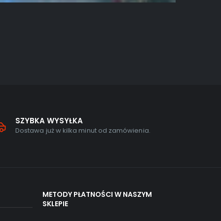
GRY NA PC
,
S
Need for
5.00
out 
349,00
zł
SZYBKA WYSYŁKA
Dostawa już w kilka minut od zamówienia.
METODY PŁATNOŚCI W NASZYM
SKLEPIE