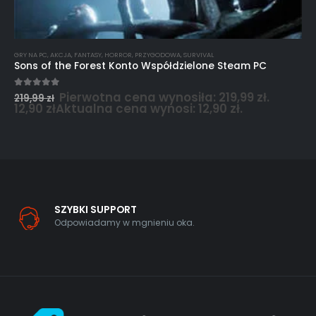
GRY NA PC
,
AKCJA
,
FANTASY
,
HORROR
,
PRZYGODOWA
,
SURVIVAL
Sons of the Forest Konto Współdzielone Steam PC
Pierwotna cena wynosiła: 219,99 zł.
5.00
out of 5
219,99
zł
12,90
zł
Aktualna cena wynosi: 12,90 zł.
SZYBKI SUPPORT
Odpowiadamy w mgnieniu oka.