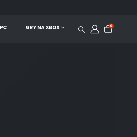
0
 PC
GRY NA XBOX