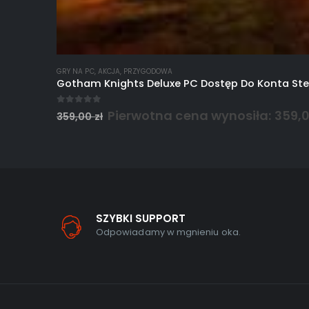
GRY NA PC
,
AKCJA
,
PRZYGODOWA
Gotham Knights Deluxe PC Dostęp Do Konta St
0
out of 5
Pierwotna cena wynosiła: 359,00
359,00
zł
SZYBKI SUPPORT
Odpowiadamy w mgnieniu oka.