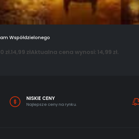
eam Współdzielonego
 zł.
14,99
zł
Aktualna cena wynosi: 14,99 zł.
NISKIE CENY
Najlepsze ceny na rynku.