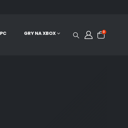
0
 PC
GRY NA XBOX