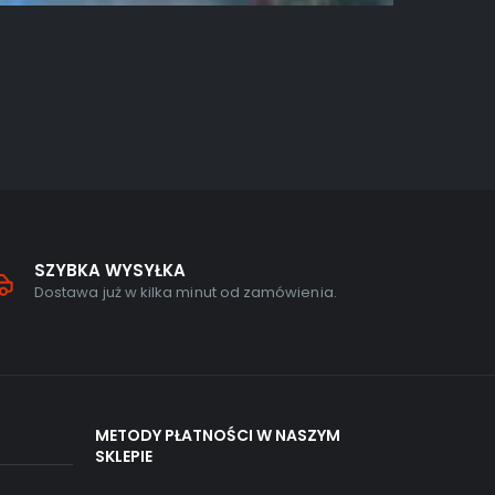
GRY NA PC
,
A
Uncharte
0
out of
219,00
zł
SZYBKA WYSYŁKA
Dostawa już w kilka minut od zamówienia.
METODY PŁATNOŚCI W NASZYM
SKLEPIE