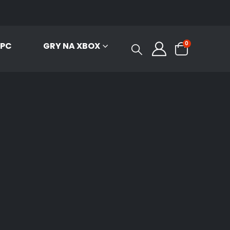
0
 PC
GRY NA XBOX