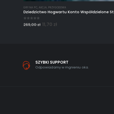
GRY NA PC
,
AKCJA
,
PRZYGODOWA
Dziedzictwo Hogwartu Konto Współdzielone S
0
out of 5
11,70
zł
269,00
zł
SZYBKI SUPPORT
Odpowiadamy w mgnieniu oka.