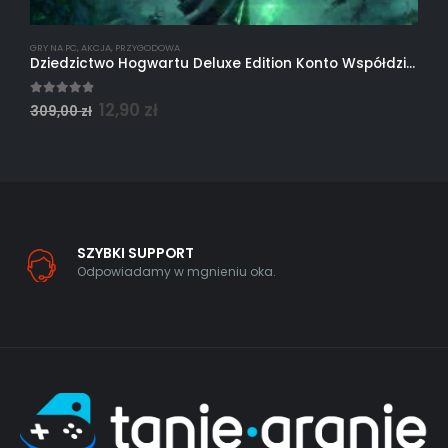
GRY NA PC
,
AKCJA
,
PRZYGODOWA
G
Dziedzictwo Hogwartu Deluxe Edition Konto Współdzielone Steam PC
F
4.75
out of 5
0
12,90
zł
309,00
zł
2
SZYBKI SUPPORT
Odpowiadamy w mgnieniu oka.