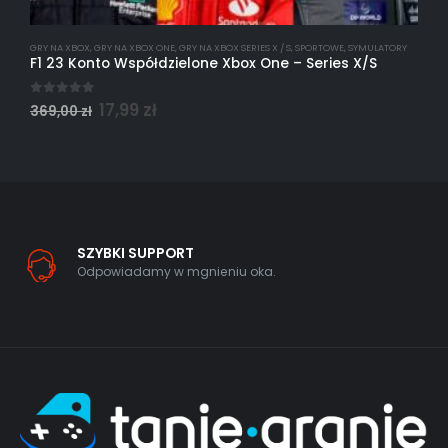
GRY NA XBOX
,
GRY NA XBOX ONE
,
GRY NA XBOX SERIES X / S
,
SPORTOWE
,
SYMULATORY
G
F1 23 Konto Współdzielone Xbox One – Series X/S
0
out of 5
0
17,99
zł
369,00
zł
2
SZYBKI SUPPORT
Odpowiadamy w mgnieniu oka.