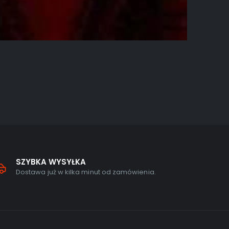
AKCJA
,
GRY 
Saints 
0
out o
269,00
z
SZYBKA WYSYŁKA
Dostawa już w kilka minut od zamówienia.