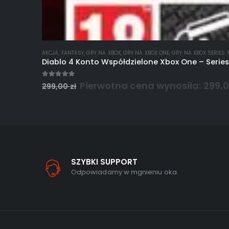
AKCJA
,
FANTASY
,
GRY NA XBOX
,
GRY NA XBOX ONE
,
GRY NA XBOX SERIES X
Diablo 4 Konto Współdzielone Xbox One – Series
5.00
out of 5
Pierwotna cena wynosiła: 299,00
299,00
zł
SZYBKI SUPPORT
Odpowiadamy w mgnieniu oka.