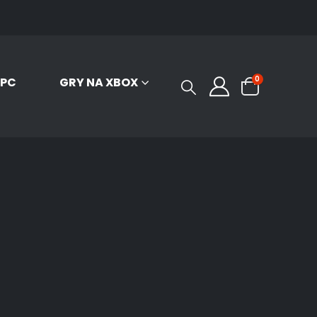
0
 PC
GRY NA XBOX