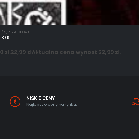
 / S
,
PRZYGODOWA
 X/S
 zł.
22,99
zł
Aktualna cena wynosi: 22,99 zł.
NISKIE CENY
Najlepsze ceny na rynku.