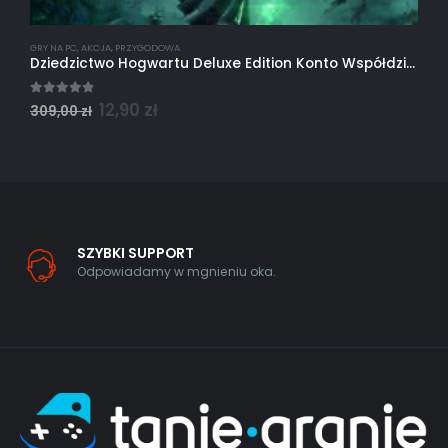
GRY NA PC
,
AKCJA
,
PRZYGODOWA
G
Dziedzictwo Hogwartu Deluxe Edition Konto Współdzielone Steam PC
4.75
out of 5
5
12,90
zł
309,00
zł
2
SZYBKI SUPPORT
Odpowiadamy w mgnieniu oka.