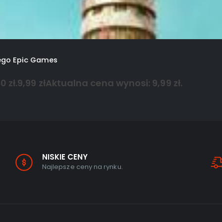
ego Epic Games
 zł.
9,99
zł
Aktualna cena wynosi: 9,99 zł.
NISKIE CENY
Najlepsze ceny na rynku.