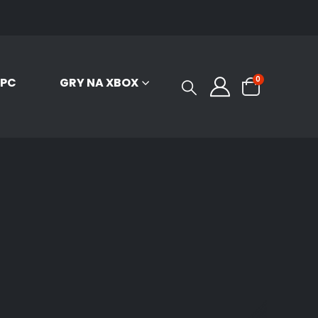
0
 PC
GRY NA XBOX