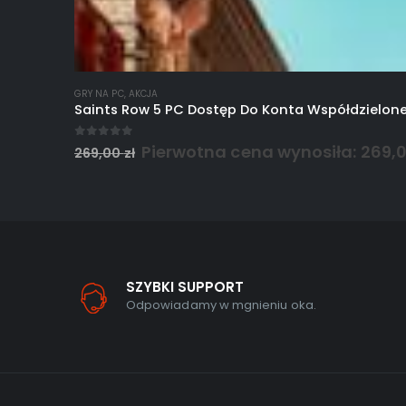
GRY NA PC
,
AKCJA
Saints Row 5 PC Dostęp Do Konta Współdzielon
0
out of 5
Pierwotna cena wynosiła: 269,00
269,00
zł
SZYBKI SUPPORT
Odpowiadamy w mgnieniu oka.