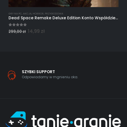
GRY NA PC
,
AKCJA
,
HORROR
,
PRZYGODOWA
G
Dead Space Remake Deluxe Edition Konto Współdzielone Steam PC
5.00
out of 5
0
14,99
zł
299,00
zł
1
SZYBKI SUPPORT
Odpowiadamy w mgnieniu oka.