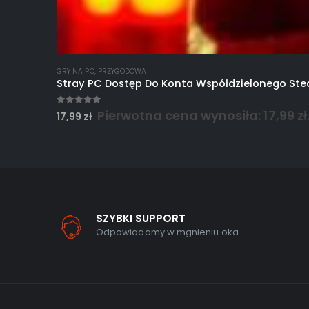
GRY NA PC
,
PRZYGODOWA
Stray PC Dostęp Do Konta Współdzielonego St
5.00
out of 5
Pierwotna cena wynosiła: 17,99 zł
17,99
zł
SZYBKI SUPPORT
Odpowiadamy w mgnieniu oka.