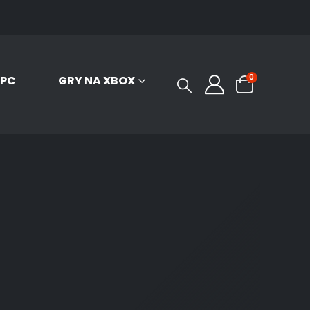
0
 PC
GRY NA XBOX