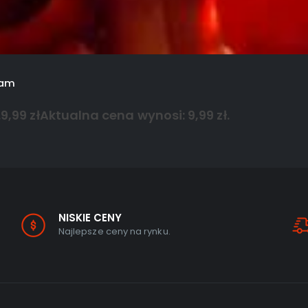
eam
.
9,99
zł
Aktualna cena wynosi: 9,99 zł.
NISKIE CENY
Najlepsze ceny na rynku.