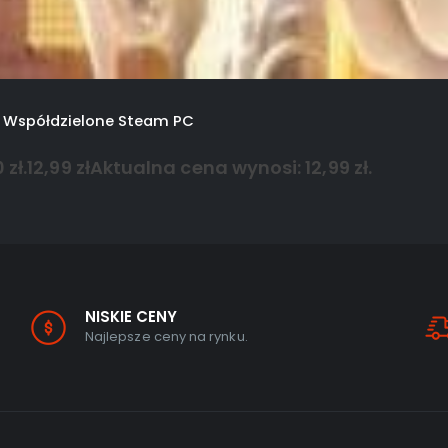
o Współdzielone Steam PC
zł.
12,99
zł
Aktualna cena wynosi: 12,99 zł.
NISKIE CENY
Najlepsze ceny na rynku.