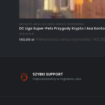
GRY NA PC
,
AKCJA
,
DLA DZIECI
,
FANTASY
,
PRZYGODOWA
DC Liga Super-Pets Przygody Krypto I Asa Kont
0
out of 5
Pierwotna cena wynosiła: 143,00 
143,00
zł
SZYBKI SUPPORT
Odpowiadamy w mgnieniu oka.