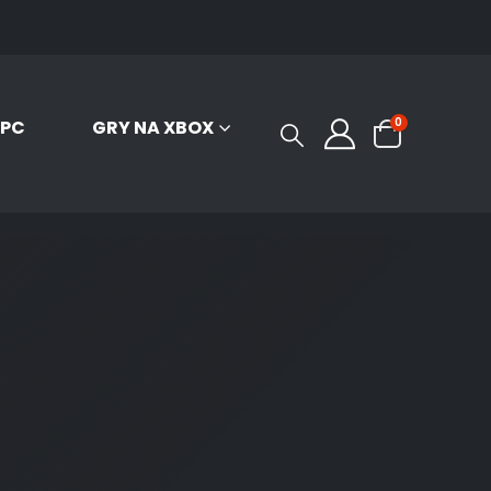
0
 PC
GRY NA XBOX