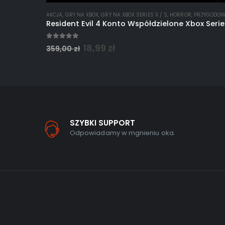
AKCJA
,
GRY NA XBOX
,
GRY NA XBOX SERIES X / S
,
HORROR
,
PRZYGODO
Resident Evil 4 Konto Współdzielone Xbox Serie
5.00
out of 5
18,99
zł
359,00
zł
SZYBKI SUPPORT
Odpowiadamy w mgnieniu oka.