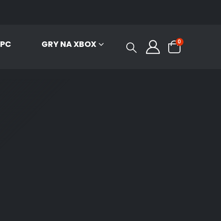
0
 PC
GRY NA XBOX