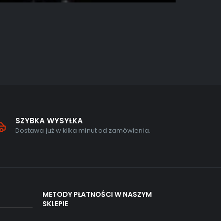
AKCJA
,
GRY N
Dziedzic
5.00
out 
319,00
zł
SZYBKA WYSYŁKA
Dostawa już w kilka minut od zamówienia.
METODY PŁATNOŚCI W NASZYM
SKLEPIE