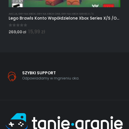
AKCJA
,
GRY NA XBOX
,
GRY NA XBOX ONE
,
GRY NA XBOX SERIES X / S
A
Lego Brawls Konto Współdzielone Xbox Series X/S /One
0
out of 5
5
15,99
zł
269,00
zł
3
SZYBKI SUPPORT
Odpowiadamy w mgnieniu oka.