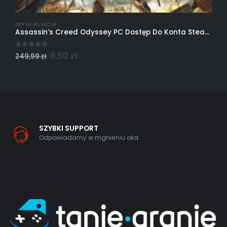
GRY NA PC
,
AKCJA
G
Assassin’s Creed Odyssey PC Dostęp Do Konta Steam Współdzielonego
0
out of 5
0
9,50
zł
249,99
zł
2
SZYBKI SUPPORT
Odpowiadamy w mgnieniu oka.