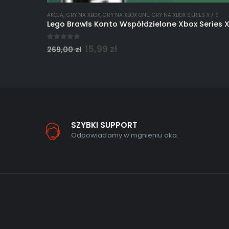
AKCJA
,
GRY NA XBOX
,
GRY NA XBOX ONE
,
GRY NA XBOX SERIES X / S
Lego Brawls Konto Współdzielone Xbox Series 
0
out of 5
15,99
zł
269,00
zł
SZYBKI SUPPORT
Odpowiadamy w mgnieniu oka.