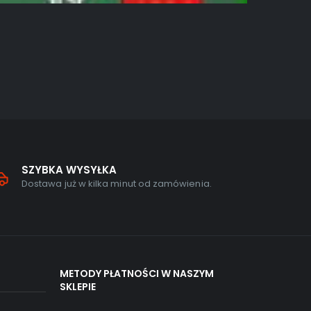
AKCJA
,
GRY N
Atomic H
0
out of
299,00
zł
SZYBKA WYSYŁKA
Dostawa już w kilka minut od zamówienia.
METODY PŁATNOŚCI W NASZYM
SKLEPIE