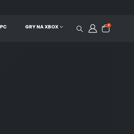
0
 PC
GRY NA XBOX