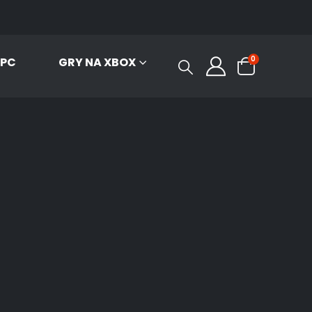
0
 PC
GRY NA XBOX