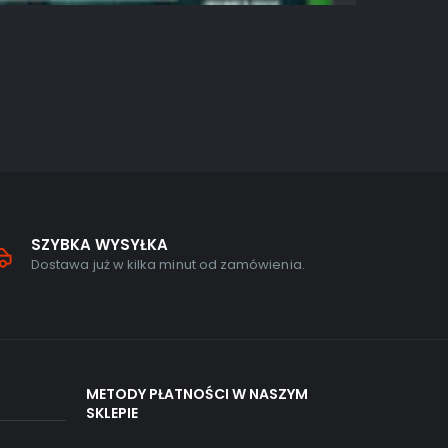
AKCJA
,
GRY N
The Calli
0
out of
389,00
zł
SZYBKA WYSYŁKA
Dostawa już w kilka minut od zamówienia.
METODY PŁATNOŚCI W NASZYM
SKLEPIE