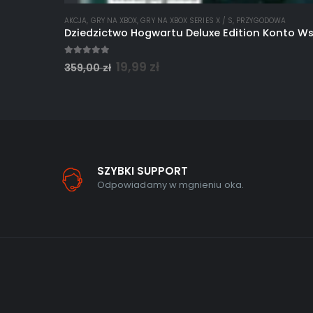
AKCJA
,
GRY NA XBOX
,
GRY NA XBOX SERIES X / S
,
PRZYGODOWA
Dziedzictwo Hogwartu Deluxe Edition Konto Ws
5.00
out of 5
19,99
zł
359,00
zł
SZYBKI SUPPORT
Odpowiadamy w mgnieniu oka.