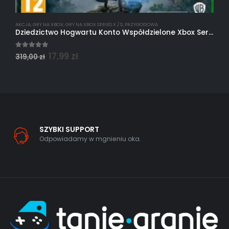
AKCJA
,
GRY NA XBOX
,
GRY NA XBOX SERIES X / S
,
PRZYGODOWA
G
Dziedzictwo Hogwartu Konto Współdzielone Xbox Series X/S
5.00
out of 5
5
17,99
zł
319,00
zł
2
SZYBKI SUPPORT
Odpowiadamy w mgnieniu oka.