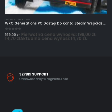
GRY NA PC
,
SPORTOWE
WRC Generations PC Dostęp Do Konta Steam Współdzielonego
Pierwotna cena wynosiła: 199,00 zł.
0
out of 5
199,00
zł
14,70
zł
Aktualna cena wynosi: 14,70 zł.
SZYBKI SUPPORT
Odpowiadamy w mgnieniu oka.