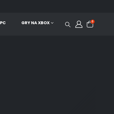
0
 PC
GRY NA XBOX