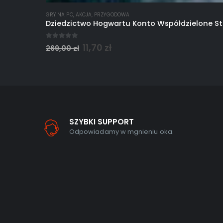
GRY NA PC
,
AKCJA
,
PRZYGODOWA
Dziedzictwo Hogwartu Konto Współdzielone S
0
out of 5
11,70
zł
269,00
zł
SZYBKI SUPPORT
Odpowiadamy w mgnieniu oka.