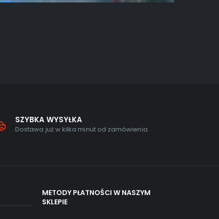
GRY NA PC
,
A
My Littl
0
out of
142,00
zł
SZYBKA WYSYŁKA
Dostawa już w kilka minut od zamówienia.
METODY PŁATNOŚCI W NASZYM
SKLEPIE